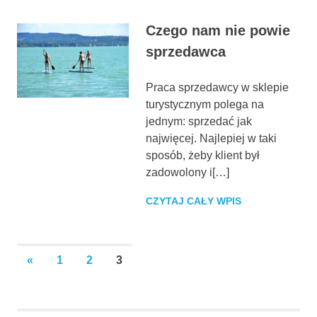
Czego nam nie powie
sprzedawca
Praca sprzedawcy w sklepie
turystycznym polega na
jednym: sprzedać jak
najwięcej. Najlepiej w taki
sposób, żeby klient był
zadowolony i[…]
CZYTAJ CAŁY WPIS
Stronicowanie
PREVIOUS
«
1
2
3
POSTS
wpisów