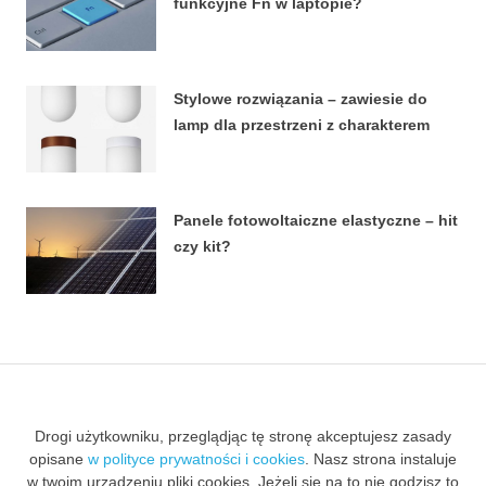
funkcyjne Fn w laptopie?
8 STYCZNIA, 2026
Stylowe rozwiązania – zawiesie do
lamp dla przestrzeni z charakterem
27 LUTEGO, 2024
Panele fotowoltaiczne elastyczne – hit
czy kit?
18 LIPCA, 2023
Drogi użytkowniku, przeglądjąc tę stronę akceptujesz zasady
opisane
w polityce prywatności i cookies
. Nasz strona instaluje
w twoim urządzeniu pliki cookies. Jeżeli się na to nie godzisz to