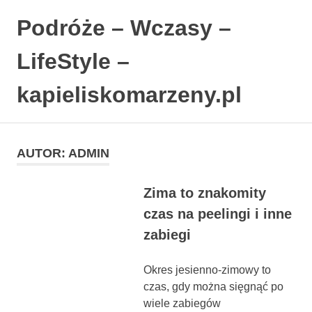
Podróże – Wczasy –
LifeStyle –
kapieliskomarzeny.pl
Polski
Skip
Blog
to
LifeStyle.
AUTOR:
ADMIN
content
Zima to znakomity
czas na peelingi i inne
zabiegi
Okres jesienno-zimowy to
czas, gdy można sięgnąć po
wiele zabiegów