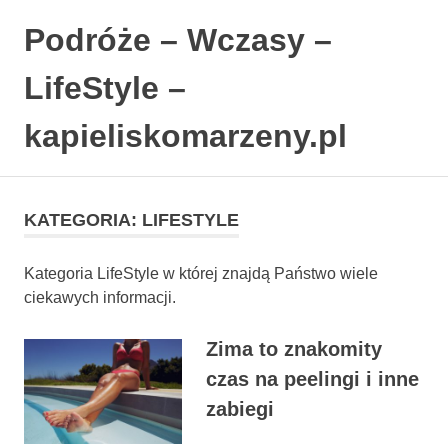
Podróże – Wczasy –
LifeStyle –
kapieliskomarzeny.pl
Polski
Skip
Blog
to
LifeStyle.
KATEGORIA:
LIFESTYLE
content
Kategoria LifeStyle w której znajdą Państwo wiele
ciekawych informacji.
Zima to znakomity
czas na peelingi i inne
zabiegi