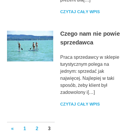
CZYTAJ CAŁY WPIS
Czego nam nie powie
sprzedawca
Praca sprzedawcy w sklepie
turystycznym polega na
jednym: sprzedać jak
najwięcej. Najlepiej w taki
sposób, żeby klient był
zadowolony i[…]
CZYTAJ CAŁY WPIS
Stronicowanie
PREVIOUS
«
1
2
3