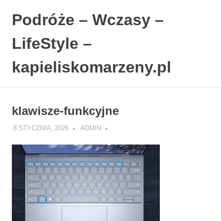
Podróże – Wczasy –
LifeStyle –
kapieliskomarzeny.pl
Polski
Skip
Blog
to
LifeStyle.
klawisze-funkcyjne
content
8 STYCZNIA, 2026
ADMIN