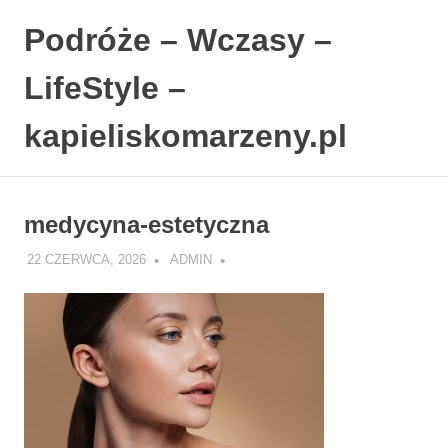
Podróże – Wczasy –
LifeStyle –
kapieliskomarzeny.pl
Polski
Skip
Blog
to
LifeStyle.
medycyna-estetyczna
content
22 CZERWCA, 2026
ADMIN