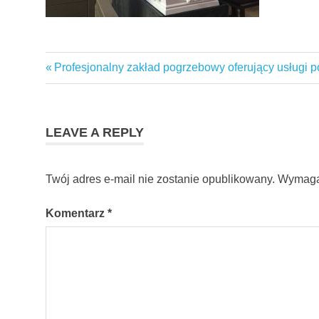
Previous
Profesjonalny zakład pogrzebowy oferujący usługi
Nawigacja
Post:
wpisu
LEAVE A REPLY
Twój adres e-mail nie zostanie opublikowany.
Wymaga
Komentarz
*