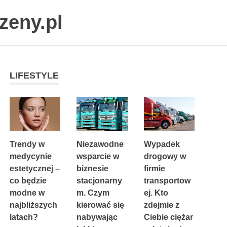
zeny.pl
LIFESTYLE
Trendy w
Niezawodne
Wypadek
medycynie
wsparcie w
drogowy w
estetycznej –
biznesie
firmie
co będzie
stacjonarny
transportow
modne w
m. Czym
ej. Kto
najbliższych
kierować się
zdejmie z
latach?
nabywając
Ciebie ciężar