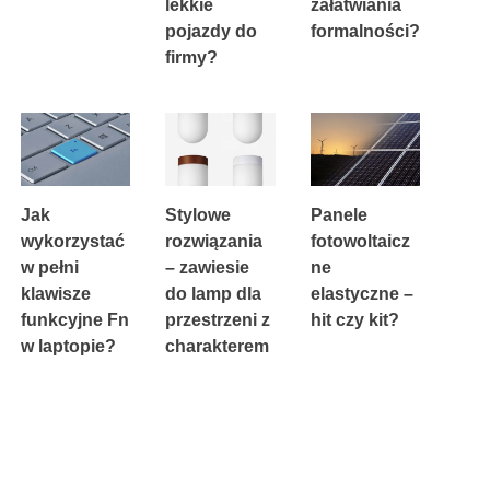
lekkie
załatwiania
22 CZERWCA, 2026
pojazdy do
formalności?
firmy?
15 MARCA, 2026
4 KWIETNIA, 2026
Jak
Stylowe
Panele
wykorzystać
rozwiązania
fotowoltaicz
w pełni
– zawiesie
ne
klawisze
do lamp dla
elastyczne –
funkcyjne Fn
przestrzeni z
hit czy kit?
w laptopie?
charakterem
18 LIPCA, 2023
8 STYCZNIA, 2026
27 LUTEGO, 2024