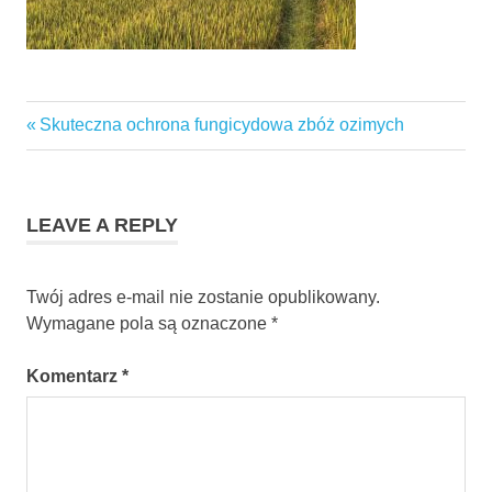
Previous
Skuteczna ochrona fungicydowa zbóż ozimych
Nawigacja
Post:
wpisu
LEAVE A REPLY
Twój adres e-mail nie zostanie opublikowany.
Wymagane pola są oznaczone
*
Komentarz
*