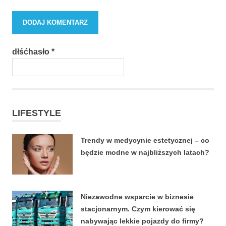
dłśćhasło
*
LIFESTYLE
Trendy w medycynie estetycznej – co
będzie modne w najbliższych latach?
22 CZERWCA, 2026
Niezawodne wsparcie w biznesie
stacjonarnym. Czym kierować się
nabywając lekkie pojazdy do firmy?