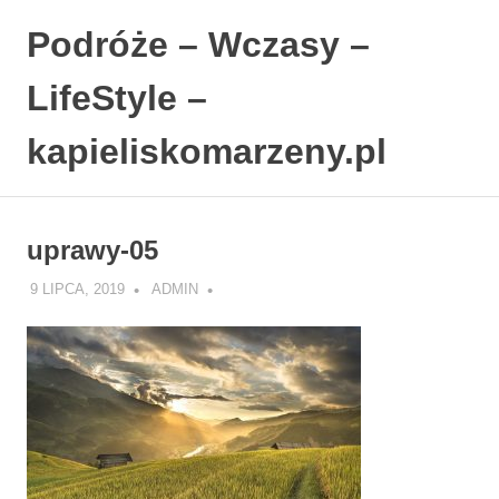
Podróże – Wczasy –
LifeStyle –
kapieliskomarzeny.pl
Polski
Skip
Blog
to
LifeStyle.
uprawy-05
content
9 LIPCA, 2019
ADMIN