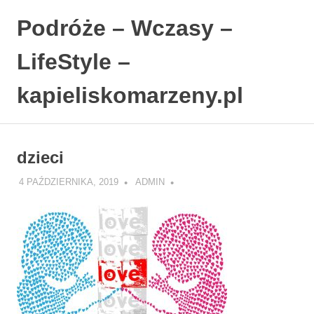
Podróże – Wczasy –
LifeStyle –
kapieliskomarzeny.pl
Polski
Skip
Blog
to
LifeStyle.
dzieci
content
4 PAŹDZIERNIKA, 2019
ADMIN