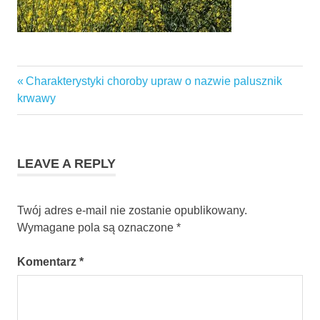
Previous
Charakterystyki choroby upraw o nazwie palusznik
Nawigacja
Post:
krwawy
wpisu
LEAVE A REPLY
Twój adres e-mail nie zostanie opublikowany.
Wymagane pola są oznaczone
*
Komentarz
*