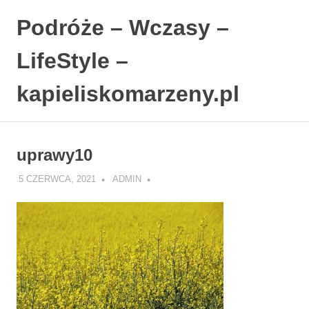
Podróże – Wczasy –
LifeStyle –
kapieliskomarzeny.pl
Polski
Skip
Blog
to
LifeStyle.
uprawy10
content
5 CZERWCA, 2021
ADMIN