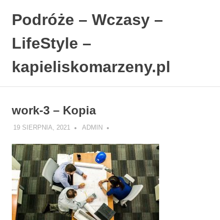
Podróże – Wczasy –
LifeStyle –
kapieliskomarzeny.pl
Polski
Skip
Blog
to
LifeStyle.
work-3 – Kopia
content
19 SIERPNIA, 2021
ADMIN