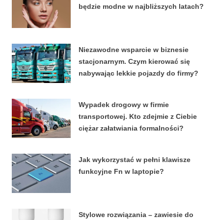
będzie modne w najbliższych latach?
22 CZERWCA, 2026
Niezawodne wsparcie w biznesie
stacjonarnym. Czym kierować się
nabywając lekkie pojazdy do firmy?
4 KWIETNIA, 2026
Wypadek drogowy w firmie
transportowej. Kto zdejmie z Ciebie
ciężar załatwiania formalności?
15 MARCA, 2026
Jak wykorzystać w pełni klawisze
funkcyjne Fn w laptopie?
8 STYCZNIA, 2026
Stylowe rozwiązania – zawiesie do