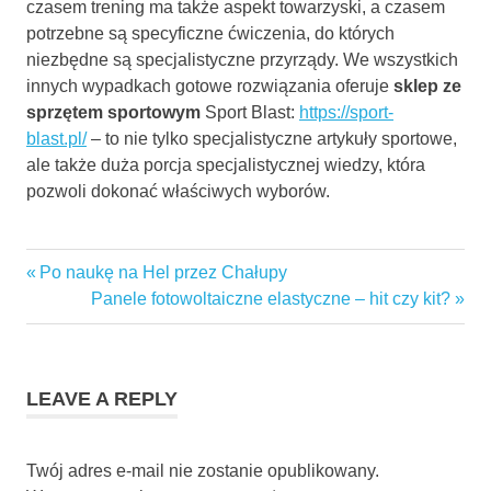
czasem trening ma także aspekt towarzyski, a czasem
potrzebne są specyficzne ćwiczenia, do których
niezbędne są specjalistyczne przyrządy. We wszystkich
innych wypadkach gotowe rozwiązania oferuje
sklep ze
sprzętem sportowym
Sport Blast:
https://sport-
blast.pl/
– to nie tylko specjalistyczne artykuły sportowe,
ale także duża porcja specjalistycznej wiedzy, która
pozwoli dokonać właściwych wyborów.
Previous
Po naukę na Hel przez Chałupy
Nawigacja
Post:
Next
Panele fotowoltaiczne elastyczne – hit czy kit?
wpisu
Post:
LEAVE A REPLY
Twój adres e-mail nie zostanie opublikowany.