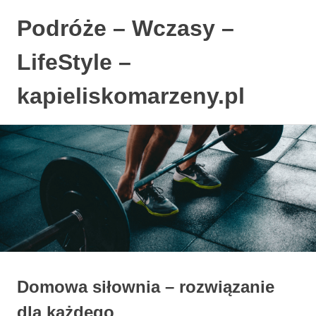
Podróże – Wczasy –
LifeStyle –
kapieliskomarzeny.pl
Polski
Skip
Blog
to
LifeStyle.
content
Domowa siłownia – rozwiązanie
dla każdego