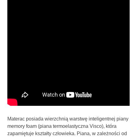
Materac posiada wierzchnią warstwę inteligentnej piany
memory foam (piana termoelastyczna Visco), która
zapamiętuje kształty człowieka. Piana, w zależności od