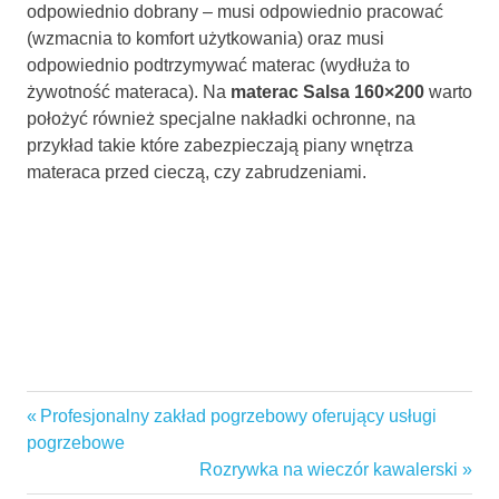
odpowiednio dobrany – musi odpowiednio pracować
(wzmacnia to komfort użytkowania) oraz musi
odpowiednio podtrzymywać materac (wydłuża to
żywotność materaca). Na
materac Salsa 160×200
warto
położyć również specjalne nakładki ochronne, na
przykład takie które zabezpieczają piany wnętrza
materaca przed cieczą, czy zabrudzeniami.
Previous
Profesjonalny zakład pogrzebowy oferujący usługi
Nawigacja
Post:
pogrzebowe
wpisu
Next
Rozrywka na wieczór kawalerski
Post: