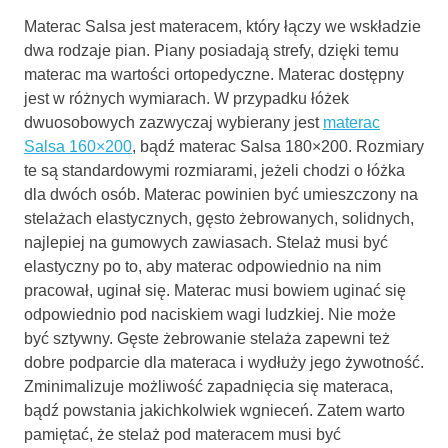
Materac Salsa jest materacem, który łączy we wskładzie
dwa rodzaje pian. Piany posiadają strefy, dzięki temu
materac ma wartości ortopedyczne. Materac dostępny
jest w różnych wymiarach. W przypadku łóżek
dwuosobowych zazwyczaj wybierany jest
materac
Salsa 160×200
, bądź materac Salsa 180×200. Rozmiary
te są standardowymi rozmiarami, jeżeli chodzi o łóżka
dla dwóch osób. Materac powinien być umieszczony na
stelażach elastycznych, gęsto żebrowanych, solidnych,
najlepiej na gumowych zawiasach. Stelaż musi być
elastyczny po to, aby materac odpowiednio na nim
pracował, uginał się. Materac musi bowiem uginać się
odpowiednio pod naciskiem wagi ludzkiej. Nie może
być sztywny. Gęste żebrowanie stelaża zapewni też
dobre podparcie dla materaca i wydłuży jego żywotność.
Zminimalizuje możliwość zapadnięcia się materaca,
bądź powstania jakichkolwiek wgnieceń. Zatem warto
pamiętać, że stelaż pod materacem musi być