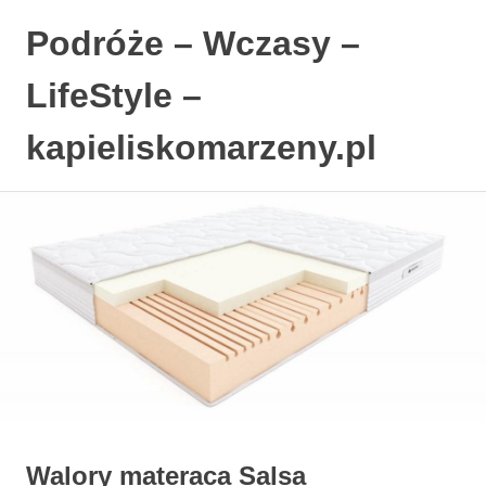
Podróże – Wczasy –
LifeStyle –
kapieliskomarzeny.pl
Polski
Skip
Blog
to
LifeStyle.
content
Walory materaca Salsa