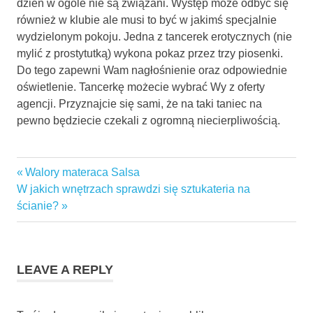
dzień w ogóle nie są związani. Występ może odbyć się
również w klubie ale musi to być w jakimś specjalnie
wydzielonym pokoju. Jedna z tancerek erotycznych (nie
mylić z prostytutką) wykona pokaz przez trzy piosenki.
Do tego zapewni Wam nagłośnienie oraz odpowiednie
oświetlenie. Tancerkę możecie wybrać Wy z oferty
agencji. Przyznajcie się sami, że na taki taniec na
pewno będziecie czekali z ogromną niecierpliwością.
Previous
Walory materaca Salsa
Nawigacja
Next
Post:
W jakich wnętrzach sprawdzi się sztukateria na
wpisu
Post:
ścianie?
LEAVE A REPLY