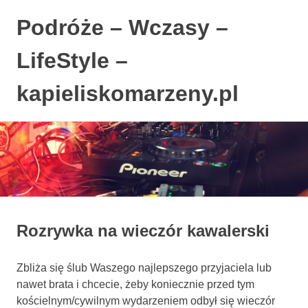
Podróże – Wczasy –
LifeStyle –
kapieliskomarzeny.pl
Polski
Skip
Blog
to
LifeStyle.
content
Rozrywka na wieczór kawalerski
Zbliża się ślub Waszego najlepszego przyjaciela lub
nawet brata i chcecie, żeby koniecznie przed tym
kościelnym/cywilnym wydarzeniem odbył się wieczór